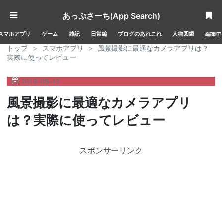
あっぷさーち(App Search)
スマホアプリ
ゲーム
雑記
日常編
ブログのあれこれ
人物図鑑
編集中
トップ
>
スマホアプリ
>
風景撮影に最適なカメラアプリは？
実際に使ってレビュー
2018
-
05
-
13
風景撮影に最適なカメラアプリ
は？実際に使ってレビュー
スポンサーリンク